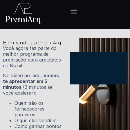
Bem-vindo ao PremiArq
Você agora faz parte do
melhor programa de
premiação para arquitetos
do Brasil.
No vídeo ao lado,
vamos
te apresentar em 5
minutos
(3 minutos se
você acelerar):
Quem são os
fornecedores
parceiros
O que eles vendem
Como ganhar pontos