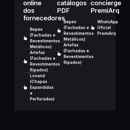
online
catálogos
concierge
dos
PDF
PremiArq
fornecedores
Bepex
WhatsApp
(Fachadas e
Oficial
Bepex
Revestimentos
PremiArq
(Fachadas e
Metálicos)
Revestimentos
Artefax
Metálicos)
(Fachadas e
Artefax
Revestimentos
(Fachadas e
Ripados)
Revestimentos
Ripados)
Losand
(Chapas
Expandidas
e
Perfuradas)